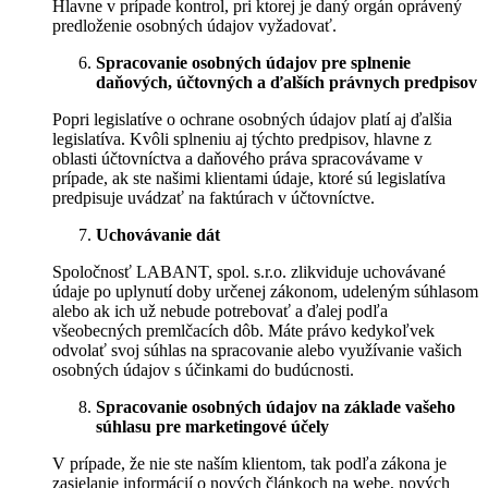
Hlavne v prípade kontrol, pri ktorej je daný orgán oprávený
predloženie osobných údajov vyžadovať.
Spracovanie osobných údajov pre splnenie
daňových, účtovných a ďalších právnych predpisov
Popri legislatíve o ochrane osobných údajov platí aj ďalšia
legislatíva. Kvôli splneniu aj týchto predpisov, hlavne z
oblasti účtovníctva a daňového práva spracovávame v
prípade, ak ste našimi klientami údaje, ktoré sú legislatíva
predpisuje uvádzať na faktúrach v účtovníctve.
Uchovávanie dát
Spoločnosť LABANT, spol. s.r.o. zlikviduje uchovávané
údaje po uplynutí doby určenej zákonom, udeleným súhlasom
alebo ak ich už nebude potrebovať a ďalej podľa
všeobecných premlčacích dôb. Máte právo kedykoľvek
odvolať svoj súhlas na spracovanie alebo využívanie vašich
osobných údajov s účinkami do budúcnosti.
Spracovanie osobných údajov na základe vašeho
súhlasu pre marketingové účely
V prípade, že nie ste naším klientom, tak podľa zákona je
zasielanie informácií o nových článkoch na webe, nových