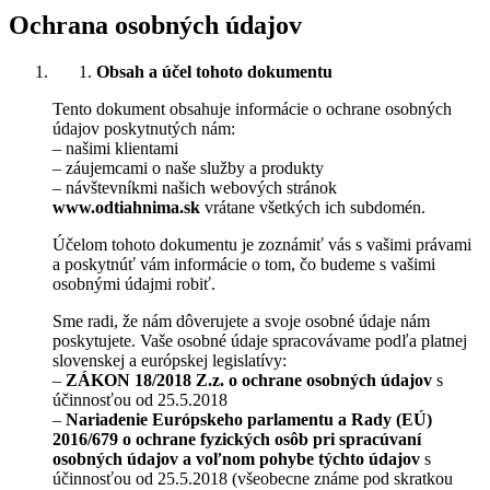
Ochrana osobných údajov
Obsah a účel tohoto dokumentu
Tento dokument obsahuje informácie o ochrane osobných
údajov poskytnutých nám:
– našimi klientami
– záujemcami o naše služby a produkty
– návštevníkmi našich webových stránok
www.odtiahnima.sk
vrátane všetkých ich subdomén.
Účelom tohoto dokumentu je zoznámiť vás s vašimi právami
a poskytnúť vám informácie o tom, čo budeme s vašimi
osobnými údajmi robiť.
Sme radi, že nám dôverujete a svoje osobné údaje nám
poskytujete. Vaše osobné údaje spracovávame podľa platnej
slovenskej a európskej legislatívy:
–
ZÁKON 18/2018 Z.z. o ochrane osobných údajov
s
účinnosťou od 25.5.2018
–
Nariadenie Európskeho parlamentu a Rady (EÚ)
2016/679 o ochrane fyzických osôb pri spracúvaní
osobných údajov a voľnom pohybe týchto údajov
s
účinnosťou od 25.5.2018 (všeobecne známe pod skratkou