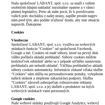
Naša spoločnosť LABANT, spol. s.r.o. sa snaží s vašimi
osobnými údajmi nakladať maximálne opatrne a v rámci
platnej legislatívy. Preto ak máte pocit, že k porušovaniu
vašich práv dochádza z našej strany, napíšte prosím najprv
nám pred tým, ako podáte sťažnosť úradu, aby sme situáciu
napravili. Ďakujeme.
Cookies
Všeobecne
Spoločnosť LABANT, spol. s.r.o. využíva na webových
stránkach funkciu “Cookies” od spoločnosti Facebook,
Google a iné. Cookies sú malé súbory, ktoré na pevný disk
vášho počítača ukladá prehliadač. Súbory cookies môžete
kedykoľvek odstrániť alebo sa v prípade určitého nastavenia
prehliadača ani nebudú ukladať. Väčšina prehliadačov ukladá
súbory cookies automaticky. Informácie získané vďaka službe
“Cookies” nám slúžia na personalizovanie ponuky, vylepšenie
našich stránok a zlepšenie zákazníckej podpory. Služba
“Cookies” zároveň zabezpečuje zobrazovanie reklamy
LABANT, spol. s.r.o. a jej služieb a produktov na iných
webových stránkach vami prezeraných.
Google cookies
Naše webové stránky používajú Google Analytics, webový