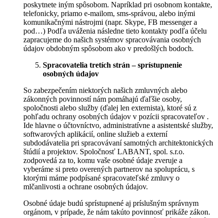
poskytnete iným spôsobom. Napríklad pri osobnom kontakte,
telefonicky, priamo e-mailom, sms-správou, alebo inými
komunikačnými nástrojmi (napr. Skype, FB messenger a
pod…) Podľa uváženia následne tieto kontakty podľa účelu
zapracujeme do našich systémov spracovávania osobných
údajov obdobným spôsobom ako v predošlých bodoch.
Spracovatelia tretích strán – sprístupnenie
osobných údajov
So zabezpečením niektorých našich zmluvných alebo
zákonných povinností nám pomáhajú ďaľšie osoby,
spoločnosti alebo služby (ďalej len externista), ktoré sú z
pohľadu ochrany osobných údajov v pozícii spracovateľov .
Ide hlavne o účtovníctvo, administratívne a asistentské služby,
softwarových aplikácií, online služieb a externí
subdodávatelia pri spracovávaní samotných architektonických
štúdií a projektov. Spoločnosť LABANT, spol. s.r.o.
zodpovedá za to, komu vaše osobné údaje zveruje a
vyberáme si preto overených partnerov na spoluprácu, s
ktorými máme podpísané spracovateľské zmluvy o
mlčanlivosti a ochrane osobných údajov.
Osobné údaje budú sprístupnené aj príslušným správnym
orgánom, v prípade, že nám takúto povinnosť prikáže zákon.