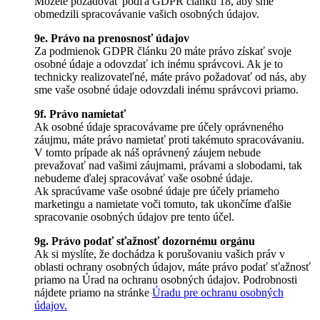
Môžete požadovať podľa GDPR článku 18, aby sme
obmedzili spracovávanie vašich osobných údajov.
9e. Právo na prenosnosť údajov
Za podmienok GDPR článku 20 máte právo získať svoje
osobné údaje a odovzdať ich inému správcovi. Ak je to
technicky realizovateľné, máte právo požadovať od nás, aby
sme vaše osobné údaje odovzdali inému správcovi priamo.
9f. Právo namietať
Ak osobné údaje spracovávame pre účely oprávneného
záujmu, máte právo namietať proti takémuto spracovávaniu.
V tomto prípade ak náš oprávnený záujem nebude
prevažovať nad vašimi záujmami, právami a slobodami, tak
nebudeme ďalej spracovávať vaše osobné údaje.
Ak spracúvame vaše osobné údaje pre účely priameho
marketingu a namietate voči tomuto, tak ukončíme ďalšie
spracovanie osobných údajov pre tento účel.
9g. Právo podať sťažnosť dozornému orgánu
Ak si myslíte, že dochádza k porušovaniu vašich práv v
oblasti ochrany osobných údajov, máte právo podať sťažnosť
priamo na Úrad na ochranu osobných údajov. Podrobnosti
nájdete priamo na stránke
Úradu pre ochranu osobných
údajov.