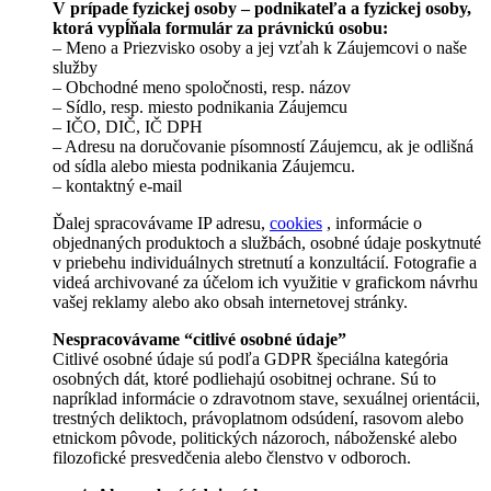
V prípade fyzickej osoby – podnikateľa a fyzickej osoby,
ktorá vypĺňala formulár za právnickú osobu:
– Meno a Priezvisko osoby a jej vzťah k Záujemcovi o naše
služby
– Obchodné meno spoločnosti, resp. názov
– Sídlo, resp. miesto podnikania Záujemcu
– IČO, DIČ, IČ DPH
– Adresu na doručovanie písomností Záujemcu, ak je odlišná
od sídla alebo miesta podnikania Záujemcu.
– kontaktný e-mail
Ďalej spracovávame IP adresu,
cookies
, informácie o
objednaných produktoch a službách, osobné údaje poskytnuté
v priebehu individuálnych stretnutí a konzultácií. Fotografie a
videá archivované za účelom ich využitie v grafickom návrhu
vašej reklamy alebo ako obsah internetovej stránky.
Nespracovávame “citlivé osobné údaje”
Citlivé osobné údaje sú podľa GDPR špeciálna kategória
osobných dát, ktoré podliehajú osobitnej ochrane. Sú to
napríklad informácie o zdravotnom stave, sexuálnej orientácii,
trestných deliktoch, právoplatnom odsúdení, rasovom alebo
etnickom pôvode, politických názoroch, náboženské alebo
filozofické presvedčenia alebo členstvo v odboroch.