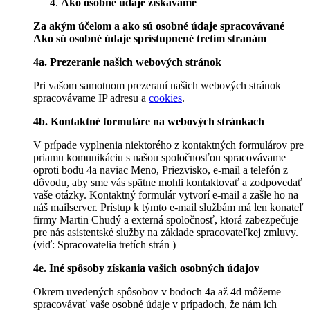
Ako osobné údaje získavame
Za akým účelom a ako sú osobné údaje spracovávané
Ako sú osobné údaje sprístupnené tretím stranám
4a. Prezeranie našich webových stránok
Pri vašom samotnom prezeraní našich webových stránok
spracovávame IP adresu a
cookies
.
4b. Kontaktné formuláre na webových stránkach
V prípade vyplnenia niektorého z kontaktných formulárov pre
priamu komunikáciu s našou spoločnosťou spracovávame
oproti bodu 4a naviac Meno, Priezvisko, e-mail a telefón z
dôvodu, aby sme vás spätne mohli kontaktovať a zodpovedať
vaše otázky. Kontaktný formulár vytvorí e-mail a zašle ho na
náš mailserver. Prístup k týmto e-mail službám má len konateľ
firmy Martin Chudý a externá spoločnosť, ktorá zabezpečuje
pre nás asistentské služby na základe spracovateľkej zmluvy.
(viď: Spracovatelia tretích strán )
4e. Iné spôsoby získania vašich osobných údajov
Okrem uvedených spôsobov v bodoch 4a až 4d môžeme
spracovávať vaše osobné údaje v prípadoch, že nám ich