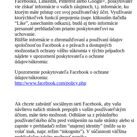
Facebooku, LinkedIn, Pinterest alebo Google+, poskytovateľ
vie získať informácie o vašich záujmoch, t.j. informácie, ku
ktorým máte prístup cez svoj používateľský účet. Využívanie
ktorýchkoľvek funkcií prepojenia (napr. kliknutím tlačidla
“Like”, zanechaním odkazu), budú aj tieto informácie
presunuté prehliadačom priamo poskytovateľovi na
uchovanie.
Bližšie informácie o zhromažďovaní a používaní údajov
spoločnosťou Facebook a o právach a dostupných
možnostiach ochrany vášho súkromia v týchto prípadoch
nájdete v upozornení poskytovateľa o ochrane
údajov/súkromia:
Upozornenie poskytovateľa Facebook o ochrane
údajov/súkromia:
http://www.facebook.com/policy.php
Ak chcete zabrániť sociálnym sieti Facebook, aby vašu
návštevu našich stránok prepojili s vaším používateľským
účtom, máte tieto možnosti. Odhláste sa z príslušného
používateľského účtu pred vstúpením na naše stránky alebo si
zapnite v prehliadači režim “utajenej identity” (môže sa to
volať inak, napr. režim “inkognito”). V súčasnosti väčšina
prehliadačov takúto možnosť ponúka.