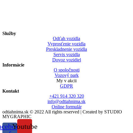
Služby
Odťah vozidla
Vyprosťenie vozidla
Preskladnenie vozidla
Servis vozidla
Dovoz vozidiel
Informácie
O spoločnosti
Vozový park
My v akcii
GDPR
Kontakt
+421 914 320 320
info@odtiahnima.sk
Online formulár
odtiahnima.sk © 2022 All rights reserved | Created by STUDIO
MYGRAPHIC
acebook-
Youtube