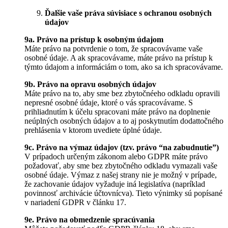
Ďalšie vaše práva súvisiace s ochranou osobných
údajov
9a. Právo na prístup k osobným údajom
Máte právo na potvrdenie o tom, že spracovávame vaše
osobné údaje. A ak spracovávame, máte právo na prístup k
týmto údajom a informáciám o tom, ako sa ich spracovávame.
9b. Právo na opravu osobných údajov
Máte právo na to, aby sme bez zbytočnéeho odkladu opravili
nepresné osobné údaje, ktoré o vás spracovávame. S
prihliadnutím k účelu spracovani máte právo na doplnenie
neúplných osobných údajov a to aj poskytnutím dodattočného
prehlásenia v ktorom uvediete úplné údaje.
9c. Právo na výmaz údajov (tzv. právo “na zabudnutie”)
V prípadoch určeným zákonom alebo GDPR máte právo
požadovať, aby sme bez zbytočného odkladu vymazali vaše
osobné údaje. Výmaz z našej strany nie je možný v prípade,
že zachovanie údajov vyžaduje iná legislatíva (napríklad
povinnosť archivácie účtovnícva). Tieto výnimky sú popísané
v nariadení GDPR v článku 17.
9e. Právo na obmedzenie spracúvania