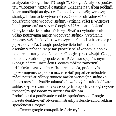
analyzátor Google Inc. (“Google”). Google Analytics používa
tzv. “Cookies”, textové databázy, ukladané na vašom počítači,
ktoré umožňujú analýzu vášho používania našej webovej
stránky. Informácie vytvorené cez Cookies ohľadne vášho
používania tejto webovej stránky (vrátane vašej IP-Adresy)
budú prenesené na server Google v USA a tam uložené.
Google bude tieto informácie využívať na vyhodnotenie
vášho používania našich webových stránok, vytváranie
reportov vašich aktivít na webových stránkach a internete pre
jej zriadovateľa. Google poskytne tieto informácie tretím
osobám v prípade, že je tak predpísané zákonom, alebo ak
tieto tretie strany tieto údaje pre Google spracovávajú. Google
nebude v žiadnom prípade vašu IP-Adresu spájať s iným
Google dátami. Inštaláciu Cookies môžete zamedziť
príslušným nastavením vášho prehliadača, pričom vás
upozorňujeme, že potom môže nastať prípad že nebudete
môcť používať všetky funkcie naších webových stránok v
plnom rozsahu. Používanímnaších webových stránok dávate
súhlas k spracovaniu o vás získaných údajoch v Googli vyššie
uvedeným spôsobom za uvedeným účelom.
Podrobnosti a používanie cookies spoločnosťou Google
môžete deaktivovať otvorením stránky s deaktiváciou reklám
spoločnosti Google:
http://www.google.com/policies/privacy/ads/.