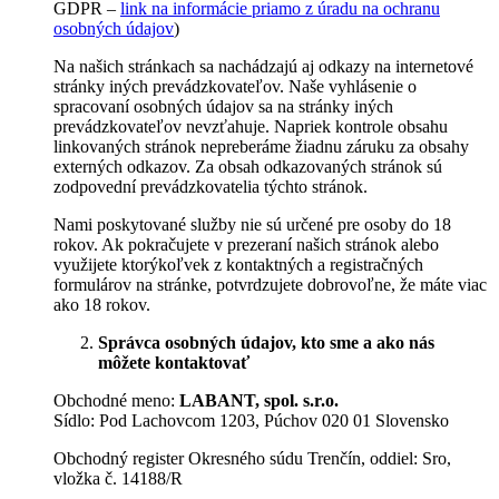
GDPR –
link na informácie priamo z úradu na ochranu
osobných údajov
)
Na našich stránkach sa nachádzajú aj odkazy na internetové
stránky iných prevádzkovateľov. Naše vyhlásenie o
spracovaní osobných údajov sa na stránky iných
prevádzkovateľov nevzťahuje. Napriek kontrole obsahu
linkovaných stránok nepreberáme žiadnu záruku za obsahy
externých odkazov. Za obsah odkazovaných stránok sú
zodpovední prevádzkovatelia týchto stránok.
Nami poskytované služby nie sú určené pre osoby do 18
rokov. Ak pokračujete v prezeraní našich stránok alebo
využijete ktorýkoľvek z kontaktných a registračných
formulárov na stránke, potvrdzujete dobrovoľne, že máte viac
ako 18 rokov.
Správca osobných údajov, kto sme a ako nás
môžete kontaktovať
Obchodné meno:
LABANT, spol. s.r.o.
Sídlo: Pod Lachovcom 1203, Púchov 020 01 Slovensko
Obchodný register Okresného súdu Trenčín, oddiel: Sro,
vložka č. 14188/R