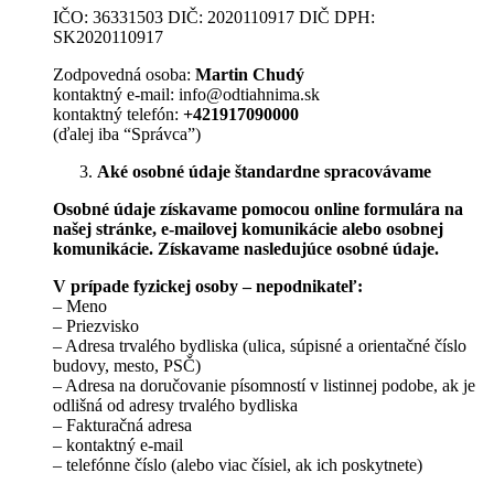
IČO: 36331503 DIČ: 2020110917 DIČ DPH:
SK2020110917
Zodpovedná osoba:
Martin Chudý
kontaktný e-mail: info@odtiahnima.sk
kontaktný telefón:
+421917090000
(ďalej iba “Správca”)
Aké osobné údaje štandardne spracovávame
Osobné údaje získavame pomocou online formulára na
našej stránke, e-mailovej komunikácie alebo osobnej
komunikácie. Získavame nasledujúce osobné údaje.
V prípade fyzickej osoby – nepodnikateľ:
– Meno
– Priezvisko
– Adresa trvalého bydliska (ulica, súpisné a orientačné číslo
budovy, mesto, PSČ)
– Adresa na doručovanie písomností v listinnej podobe, ak je
odlišná od adresy trvalého bydliska
– Fakturačná adresa
– kontaktný e-mail
– telefónne číslo (alebo viac čísiel, ak ich poskytnete)