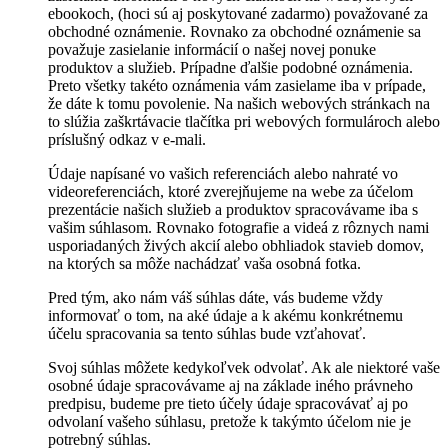
ebookoch, (hoci sú aj poskytované zadarmo) považované za
obchodné oznámenie. Rovnako za obchodné oznámenie sa
považuje zasielanie informácií o našej novej ponuke
produktov a služieb. Prípadne ďalšie podobné oznámenia.
Preto všetky takéto oznámenia vám zasielame iba v prípade,
že dáte k tomu povolenie. Na našich webových stránkach na
to slúžia zaškrtávacie tlačítka pri webových formulároch alebo
príslušný odkaz v e-mali.
Údaje napísané vo vašich referenciách alebo nahraté vo
videoreferenciách, ktoré zverejňujeme na webe za účelom
prezentácie našich služieb a produktov spracovávame iba s
vašim súhlasom. Rovnako fotografie a videá z rôznych nami
usporiadaných živých akcií alebo obhliadok stavieb domov,
na ktorých sa môže nachádzať vaša osobná fotka.
Pred tým, ako nám váš súhlas dáte, vás budeme vždy
informovať o tom, na aké údaje a k akému konkrétnemu
účelu spracovania sa tento súhlas bude vzťahovať.
Svoj súhlas môžete kedykoľvek odvolať. Ak ale niektoré vaše
osobné údaje spracovávame aj na základe iného právneho
predpisu, budeme pre tieto účely údaje spracovávať aj po
odvolaní vašeho súhlasu, pretože k takýmto účelom nie je
potrebný súhlas.